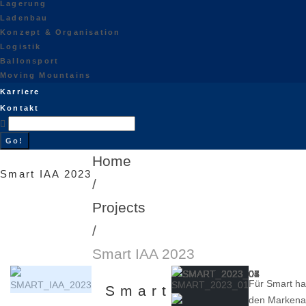
Lagerung
Ladenbau
Konzept & Organisation
Logistik
Ballonsport
Moving Mountains
Karriere
Kontakt
Search
for:
Go!
Home
Smart IAA 2023
/
Projects
/
Smart IAA 2023
Für Smart ha
Smart
den Markenauf