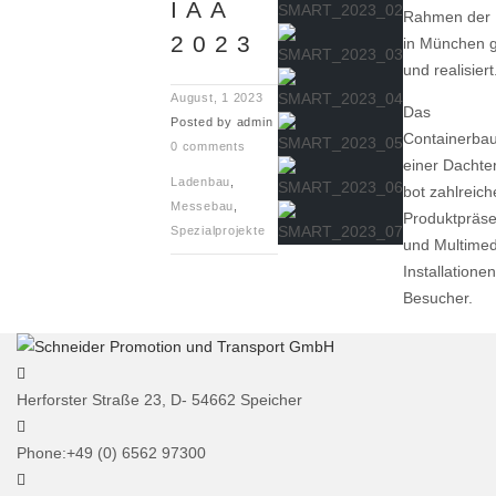
IAA
Rahmen der 
2023
in München g
und realisiert
August, 1 2023
Das
Posted by
admin
Containerbau
0 comments
einer Dachte
Ladenbau
,
bot zahlreich
Messebau
,
Produktpräse
Spezialprojekte
und Multimed
Installationen
Besucher.
Herforster Straße 23, D- 54662 Speicher
Phone:
+49 (0) 6562 97300